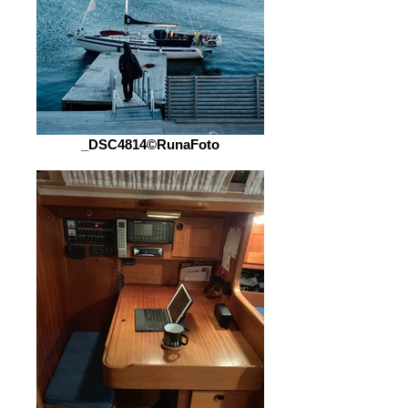
_DSC4814©RunaFoto