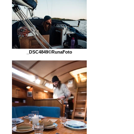
_DSC4849©RunaFoto