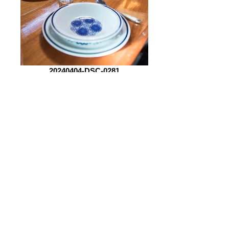
20240404-DSC-0281
Skrog
36 ft 5,5 tonn
Total lengde: 11,00 m
Vannlinjelengde: 9,30 m
Bredde: 3,30 m
Dypgang: 1,87 m
Forskipningsvekt: 5 500 kg
Kjølvekt: 2 150 kg