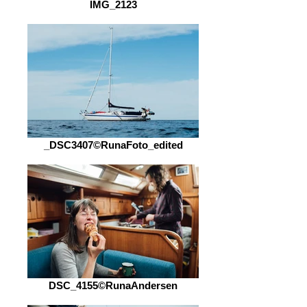
IMG_2123
_DSC3407©RunaFoto_edited
DSC_4155©RunaAndersen