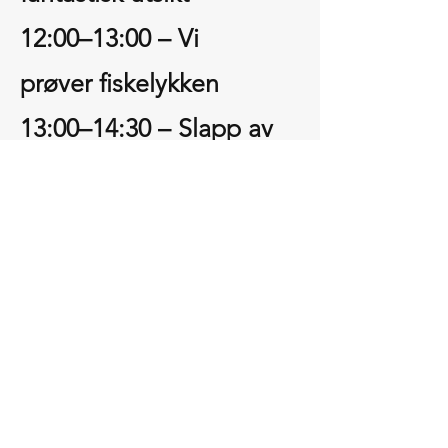
12:00–13:00 – Vi
prøver fiskelykken
13:00–14:30 – Slapp av
og nyt varm fiskesuppe
på vei tilbake
14:30 – Vi er tilbake ved
marinaen.