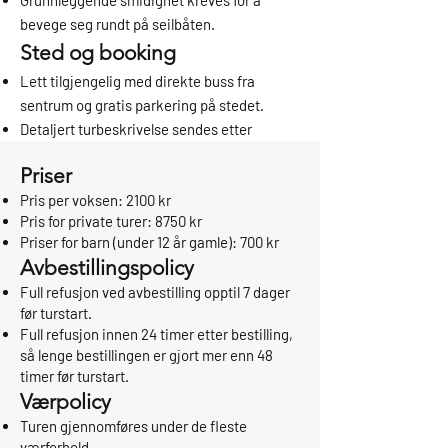
Grunnleggende smidighet kreves for å
bevege seg rundt på seilbåten.
Sted og booking
Lett tilgjengelig med direkte buss fra
sentrum og gratis parkering på stedet.
Detaljert turbeskrivelse sendes etter
booking.
Priser
Pris per voksen: 2100 kr
Pris for private turer: 8750 kr
Priser for barn (under 12 år gamle): 700 kr
Avbestillingspolicy
Full refusjon ved avbestilling opptil 7 dager
før turstart.
Full refusjon innen 24 timer etter bestilling,
så lenge bestillingen er gjort mer enn 48
timer før turstart.
Værpolicy
Turen gjennomføres under de fleste
værforhold.